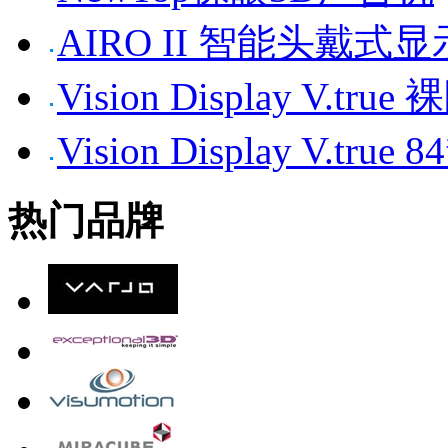
AIRO II 智能头戴式
Vision Display V.tr
Vision Display V.t
热门品牌