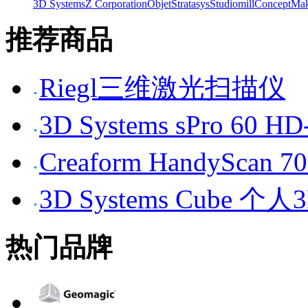
3D Systems
Z Corporation
Objet
Stratasys
Studiomill
Concept
Mak
推荐商品
Riegl三维激光扫描仪
3D Systems sPro 6
Creaform HandySc
3D Systems Cube 
热门品牌