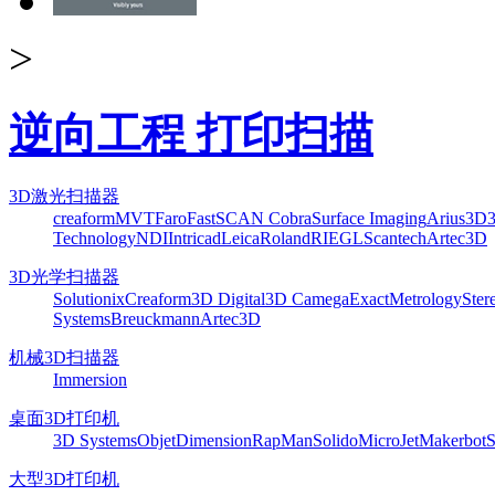
>
逆向工程 打印扫描
3D激光扫描器
creaform
MVT
Faro
FastSCAN Cobra
Surface Imaging
Arius3D
Technology
NDI
Intricad
Leica
Roland
RIEGL
Scantech
Artec3D
3D光学扫描器
Solutionix
Creaform
3D Digital
3D Camega
ExactMetrology
Ster
Systems
Breuckmann
Artec3D
机械3D扫描器
Immersion
桌面3D打印机
3D Systems
Objet
Dimension
RapMan
Solido
MicroJet
Makerbot
S
大型3D打印机