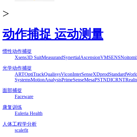
>
动作捕捉 运动测量
惯性动作捕捉
Xsens
3D Suit
Measurand
Synertial
Ascension
VMSENS
Noitom
光学动作捕捉
ART
OptiTrack
Qualisys
Vicon
InterSense
XDprod
Standard
Worl
Systems
MotionAnalysis
PrimeSense
Mesa
PST
NDI
CRNT
Reali
面部捕捉
Faceware
康复训练
Euleria Health
人体工程学分析
scalefit