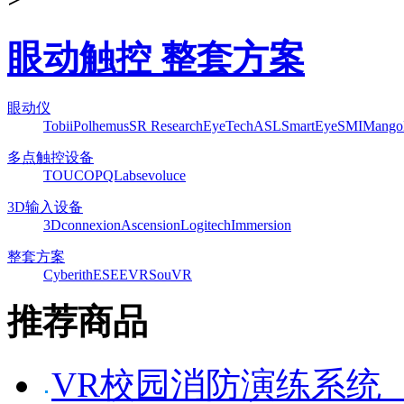
眼动触控 整套方案
眼动仪
Tobii
Polhemus
SR Research
EyeTech
ASL
SmartEye
SMI
Mango
多点触控设备
TOUCO
PQLabs
evoluce
3D输入设备
3Dconnexion
Ascension
Logitech
Immersion
整套方案
Cyberith
ESEEVR
SouVR
推荐商品
VR校园消防演练系统