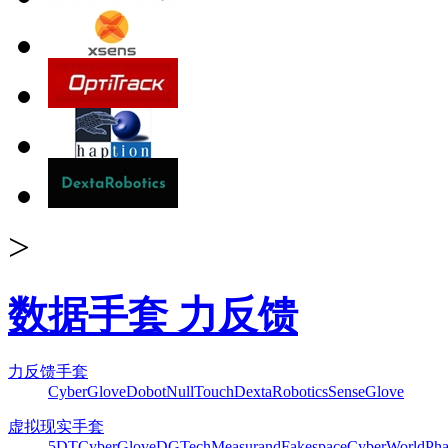
>
数据手套 力反馈
力反馈手套
CyberGlove
Dobot
NullTouch
DextaRobotics
SenseGlove
虚拟现实手套
5DT
CyberGlove
DGTech
Measurand
Fakespace
CyberWorld
Pha