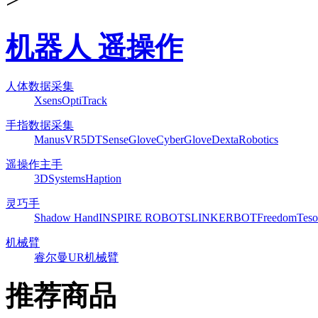
机器人 遥操作
人体数据采集
Xsens
OptiTrack
手指数据采集
ManusVR
5DT
SenseGlove
CyberGlove
DextaRobotics
遥操作主手
3DSystems
Haption
灵巧手
Shadow Hand
INSPIRE ROBOTS
LINKERBOT
Freedom
Teso
机械臂
睿尔曼
UR机械臂
推荐商品