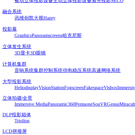
被动立体投影设备
主动立体投影设备
激光投影
SECO
融合系统
讯维
创凯
大视
Hapry
投影幕
Graphics
Panoram
screens
哈克尼斯
立体发生系统
3D显卡
3D眼镜
计算机集群
音响系统
集群控制系统
供电稳压系统
高速网络系统
大型投影系统
Heliodisplay
VisionStation
Fogscreen
Fakespace
Visbox
Immersiv
立体拍摄|全景
Immersive Media
Panoramic360
Pentaone
SouVR
Genus
Miracu
DLP投影箱体
Triolion
LCD拼接屏