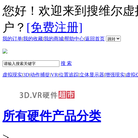
您好！欢迎来到搜维尔虚
户？
[免费注册]
我的订单
|
我的收藏
|
我的商城
|
帮助中心
|
返回首页
搜 索
虚拟现实
|
3D
|
动作捕捉
|
VR
|
位置追踪
|
立体显示器
|
增强现实
|
虚拟
所有硬件产品分类
>