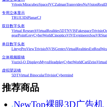
Vrlogic
Miracube
zSpace
JVC
Zalman
Transvideo
NuVision
Real
专用立体显示
TRUE3Di
Planar
CJ
双目数字头盔
Virtual Research
VirtualRealities
5DT
NVIS
Fakespace
Trivisio
Oc
gear
PointGrey
CyberWorld
Cinoptics
VIVE
vrgineers
SouVR
Sta
单目数字头盔
Liteye
ProView
Trivisio
NVIS
Gentex
VirtualRealities
Est
RealWea
立体视频眼镜
Vuzix
I-O Displays
Myvu
Headplay
CyberWorld
CarlZeiss
Virtual
虚拟望远镜
5DT
Virtual Binocular
Trivisio
Cybermind
推荐商品
NewTop裸眼3D广告机