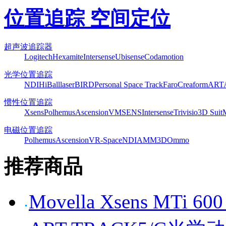
位置追踪 空间定位
超声波追踪器
Logitech
Hexamite
Intersense
Ubisense
Codamotion
光学位置追踪
NDI
HiBall
laserBIRD
Personal Space Track
Faro
Creaform
ART
惯性位置追踪
Xsens
Polhemus
Ascension
VMSENS
Intersense
Trivisio
3D Suit
电磁位置追踪
Polhemus
Ascension
VR-Space
NDI
AMM3D
Ommo
推荐商品
Movella Xsens MT