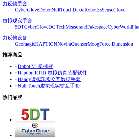
力反馈手套
CyberGlove
Dobot
NullTouch
DextaRobotics
SenseGlove
虚拟现实手套
5DT
CyberGlove
DGTech
Measurand
Fakespace
CyberWorld
Pha
力反馈设备
Geomagic
HAPTION
Novint
Quanser
Moog
Force Dimension
推荐商品
Dobot M1机械臂
Haption RTID 虚拟仿真装配软件
Handy虚拟现实交互数据手套
Null Touch虚拟现实交互手套
热门品牌