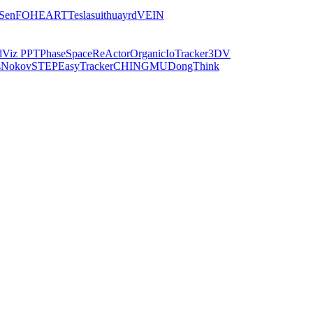
iSen
FOHEART
Teslasuit
huayrd
VEIN
dViz PPT
PhaseSpace
ReActor
Organic
IoTracker
3DV
s
Nokov
STEP
EasyTracker
CHINGMU
DongThink