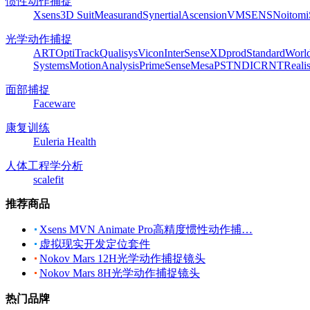
惯性动作捕捉
Xsens
3D Suit
Measurand
Synertial
Ascension
VMSENS
Noitom
光学动作捕捉
ART
OptiTrack
Qualisys
Vicon
InterSense
XDprod
Standard
Worl
Systems
MotionAnalysis
PrimeSense
Mesa
PST
NDI
CRNT
Reali
面部捕捉
Faceware
康复训练
Euleria Health
人体工程学分析
scalefit
推荐商品
Xsens MVN Animate Pro高精度惯性动作捕…
虚拟现实开发定位套件
Nokov Mars 12H光学动作捕捉镜头
Nokov Mars 8H光学动作捕捉镜头
热门品牌