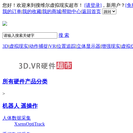
您好！欢迎来到搜维尔虚拟现实超市！
[请登录]
，新用户？
[免
我的订单
|
我的收藏
|
我的商城
|
帮助中心
|
返回首页
搜 索
3D
|
虚拟现实
|
动作捕捉
|
VR
|
位置追踪
|
立体显示器
|
增强现实
|
虚拟
所有硬件产品分类
>
机器人 遥操作
人体数据采集
Xsens
OptiTrack