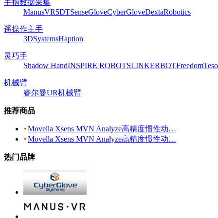
手指数据采集
ManusVR
5DT
SenseGlove
CyberGlove
DextaRobotics
遥操作主手
3DSystems
Haption
灵巧手
Shadow Hand
INSPIRE ROBOTS
LINKERBOT
Freedom
Teso
机械臂
睿尔曼
UR机械臂
推荐商品
Movella Xsens MVN Analyze高精度惯性动…
Movella Xsens MVN Analyze高精度惯性动…
热门品牌