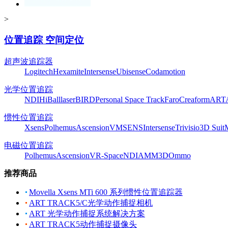
>
位置追踪 空间定位
超声波追踪器
Logitech
Hexamite
Intersense
Ubisense
Codamotion
光学位置追踪
NDI
HiBall
laserBIRD
Personal Space Track
Faro
Creaform
ART
惯性位置追踪
Xsens
Polhemus
Ascension
VMSENS
Intersense
Trivisio
3D Suit
电磁位置追踪
Polhemus
Ascension
VR-Space
NDI
AMM3D
Ommo
推荐商品
Movella Xsens MTi 600 系列惯性位置追踪器
ART TRACK5/C光学动作捕捉相机
ART 光学动作捕捉系统解决方案
ART TRACK5动作捕捉摄像头