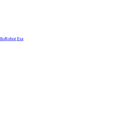
llo
Robot Era