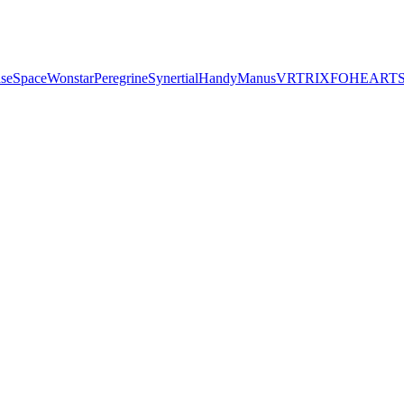
seSpace
Wonstar
Peregrine
Synertial
Handy
Manus
VRTRIX
FOHEART
S